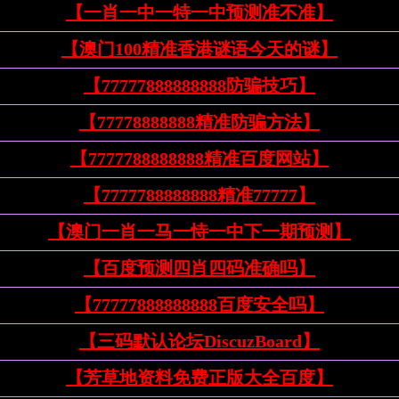
【一肖一中一特一中预测准不准】
【澳门100精准香港谜语今天的谜】
【77777888888888防骗技巧】
【77778888888精准防骗方法】
【7777788888888精准百度网站】
【7777788888888精准77777】
【澳门一肖一马一恃一中下一期预测】
【百度预测四肖四码准确吗】
【77777888888888百度安全吗】
【三码默认论坛DiscuzBoard】
【芳草地资料免费正版大全百度】