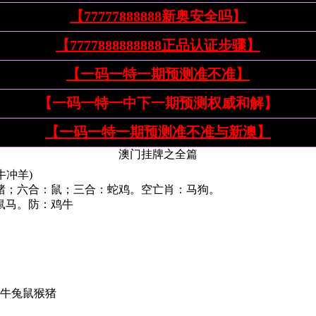
【77777888888新奥安全吗】
【7777888888888正品认证步骤】
【一码一特一期预测准不准】
【一码一特一中下一期预测权威和解】
【一码一特一期预测准不准与新澳】
澳门挂牌之全篇
牛冲羊)
猪；六合：鼠；三合：蛇鸡。空亡肖：马狗。
鼠马。防：鸡牛
:虎牛兔鼠猴猪